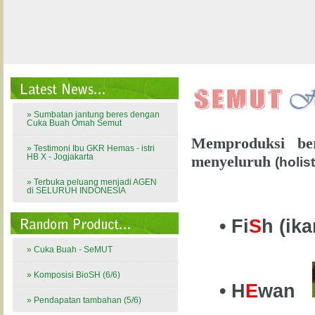
» Sumbatan jantung beres dengan
Cuka Buah Omah Semut
Memproduksi ber
» Testimoni Ibu GKR Hemas - istri
HB X - Jogjakarta
menyeluruh
(holis
» Terbuka peluang menjadi AGEN
di SELURUH INDONESIA
• Fi
S
h (i
» Cuka Buah - SeMUT
» Komposisi BioSH (6/6)
• H
E
wan
» Pendapatan tambahan (5/6)