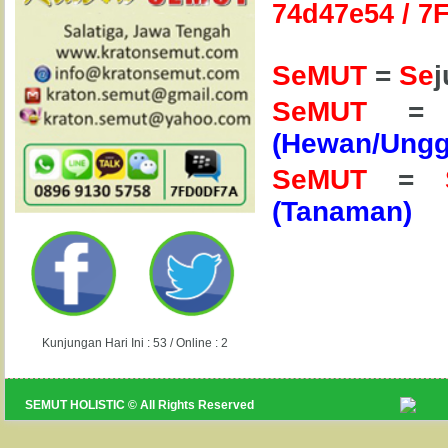
74d47e54 / 
SeMUT
=
Se
SeMUT
(Hewan/Ungg
SeMUT
=
(Tanaman)
Kunjungan Hari Ini : 53 / Online : 2
SEMUT HOLISTIC © All Rights Reserved