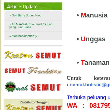
•
M
anusi
» Goji Berry Super Food
» 10 Manfaat Chia Seed, Si Kecil
yang Luar Biasa
» Manfaat air putih (2)
•
U
ngga
•
T
anama
Untuk keter
:
semut.holistic@g
Terbuka peluang
WA : 08179